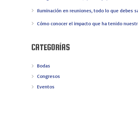
Iluminación en reuniones, todo lo que debes s
CONTACTO
Cómo conocer el impacto que ha tenido nuest
AV. REINO DE VALENCIA 69 - 46005 VALENCIA
CATEGORÍAS
info@ev-eventos.com
Bodas
Congresos
© 2016 EV Eventos: Creamos eventos y recuerdos - Pagina c
Eventos
Eventos de Empresa
Experiencias
General
Meeting