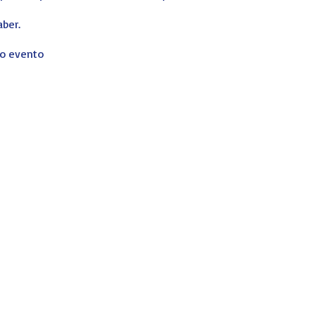
aber.
ro evento
reada por
JER-Imagen