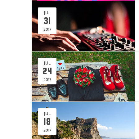
JUL
31
2017
JUL
24
2017
JUL
18
2017