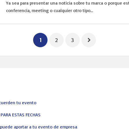
Ya sea para presentar una noticia sobre tu marca o porque es
conferencia, meeting o cualquier otro tipo…
1
2
3
ecuerden tu evento
corporativos, profesionales y particulares de principio a fin. No qu
S PARA ESTAS FECHAS
s puede aportar a tu evento de empresa
ising