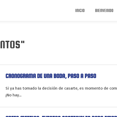
INICIO
BIENVENIDO
ENTOS"
CRONOGRAMA DE UNA BODA, PASO A PASO
Si ya has tomado la decisión de casarte, es momento de come
¡No hay…