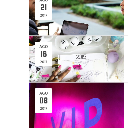
21
2017
AGO
16
2017
AGO
08
2017