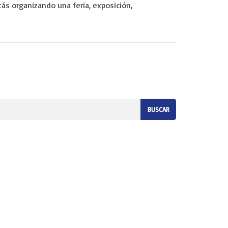
tás organizando una feria, exposición,
eremos que te preocupes por nada. Somos tu empresa de