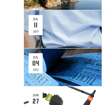
JUL
11
2017
JUL
04
2017
JUN
27