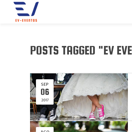
POSTS TAGGED "EV EV
SEP
06
2017
AGO