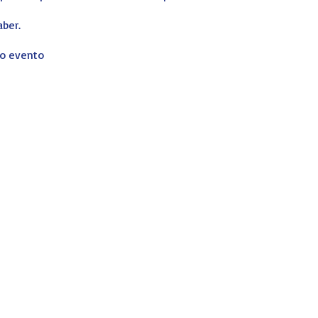
aber.
corporativos, profesionales y particulares de principio a fin. No qu
ro evento
ising
reada por
JER-Imagen