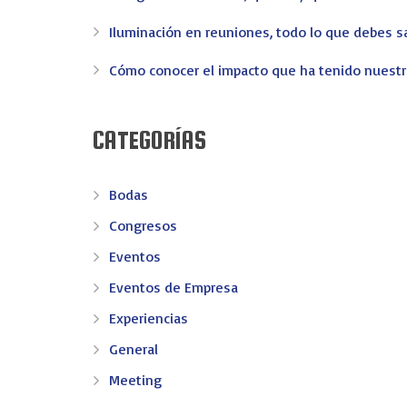
EV-EVENTOS
Iluminación en reuniones, todo lo que debes s
En EV - Eventos somos expertos en organizar eventos 
Cómo conocer el impacto que ha tenido nuest
confianza en Valencia.
Congresos
Convenciones
Incentivos
Meeting
Merchand
CATEGORÍAS
CONTACTO
Bodas
Congresos
AV. REINO DE VALENCIA 69 - 46005 VALENCIA
Eventos
info@ev-eventos.com
Eventos de Empresa
Experiencias
General
© 2016 EV Eventos: Creamos eventos y recuerdos - Pagina c
Meeting