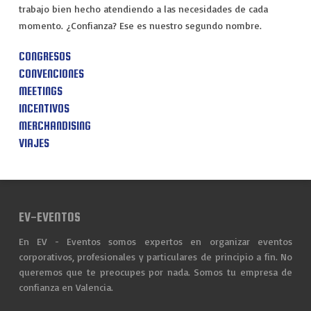
trabajo bien hecho atendiendo a las necesidades de cada
momento. ¿Confianza? Ese es nuestro segundo nombre.
CONGRESOS
CONVENCIONES
MEETINGS
INCENTIVOS
MERCHANDISING
VIAJES
EV-EVENTOS
En EV - Eventos somos expertos en organizar eventos
corporativos, profesionales y particulares de principio a fin. No
queremos que te preocupes por nada. Somos tu empresa de
confianza en Valencia.