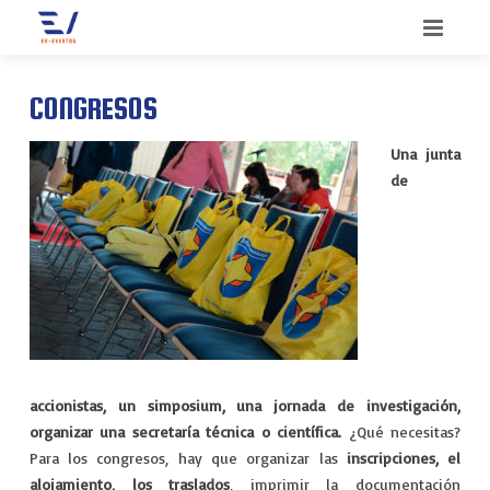
INICIO
CONGRESOS
BIENVENIDO
Una junta
de
SERVICIOS
QUIENES SOMOS
CONGRESOS
CONTACTO
CONVENCIONES
BLOG
INCENTIVOS
MEETINGS
accionistas, un simposium, una jornada de investigación,
organizar una secretaría técnica o científica.
¿Qué necesitas?
MERCHANDISING
Para los congresos, hay que organizar las
inscripciones, el
alojamiento, los traslados
, imprimir la documentación