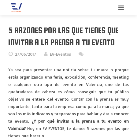
INICIO
5 RAZONES POR LAS QUE TIENES QUE
BIENVENIDO
INVITAR A LA PRENSA A TU EVENTO
SERVICIOS
27/06/2017
EV-Eventos
QUIENES SOMOS
CONGRESOS
Ya sea para presentar una noticia sobre tu marca o porque
estás organizando una feria, exposición, conferencia, meeting
CONTACTO
CONVENCIONES
o cualquier otro tipo de evento en Valencia, uno de tus
quebraderos de cabeza es cómo conseguir que tu público
BLOG
INCENTIVOS
objetivo se entere del evento. Contar con la prensa es muy
importante, tanto para la empresa como para la marca, ya que
MEETINGS
son los más indicados y preparados para hablar y dar a conocer
tu evento.
¿Y por qué invitar a la prensa a tu evento en
MERCHANDISING
Valencia?
Hoy en EV EVENTOS, te damos 5 razones por las que
tienes que hacerlo.