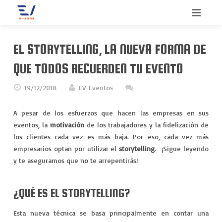
INICIO
EL STORYTELLING, LA NUEVA FORMA DE
BIENVENIDO
QUE TODOS RECUERDEN TU EVENTO
SERVICIOS
19/12/2018
EV-Eventos
QUIENES SOMOS
CONGRESOS
A pesar de los esfuerzos que hacen las empresas en sus
eventos, la
motivación
de los trabajadores y la fidelización de
CONTACTO
CONVENCIONES
los clientes cada vez es más baja. Por eso, cada vez más
empresarios optan por utilizar el
storytelling
. ¡Sigue leyendo
BLOG
INCENTIVOS
y te aseguramos que no te arrepentirás!
MEETINGS
¿QUÉ ES EL STORYTELLING?
MERCHANDISING
Esta nueva técnica se basa principalmente en contar una