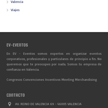
Valencia
Viajes
EV-EVENTOS
En EV - Eventos somos expertos en organizar eventos
corporativos, profesionales y particulares de principio a fin. No
queremos que te preocupes por nada. Somos tu empresa de
confianza en Valencia.
Congresos
Convenciones
Incentivos
Meeting
Merchandising
CONTACTO
AV. REINO DE VALENCIA 69 - 46005 VALENCIA