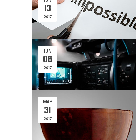
13
2017
JUN
06
2017
MAY
31
2017