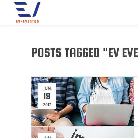
POSTS TAGGED "EV EV
JUN
19
2017
JUN