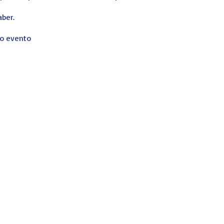
aber.
ro evento
reada por
JER-Imagen