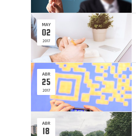
MAY
02
2017
ABR
25
2017
ABR
18