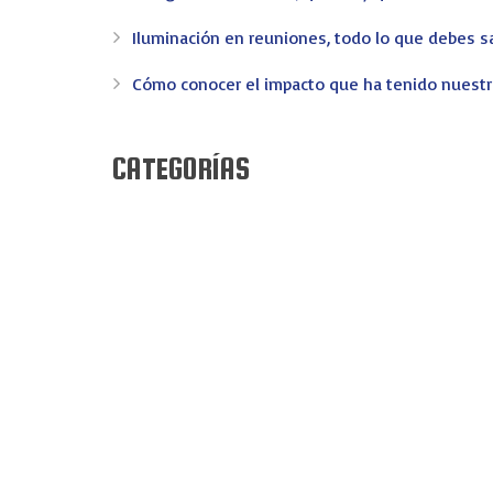
AV. REINO DE VALENCIA 69 - 46005 VALENCIA
Iluminación en reuniones, todo lo que debes s
info@ev-eventos.com
Cómo conocer el impacto que ha tenido nuest
CATEGORÍAS
© 2016 EV Eventos: Creamos eventos y recuerdos - Pagina c
Bodas
Congresos
Eventos
Eventos de Empresa
Experiencias
General
Meeting