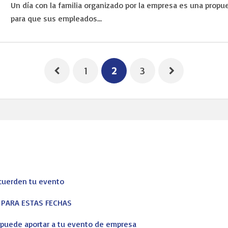
Un día con la familia organizado por la empresa es una prop
para que sus empleados…
1
2
3
corporativos, profesionales y particulares de principio a fin. No qu
ising
ecuerden tu evento
S PARA ESTAS FECHAS
s puede aportar a tu evento de empresa