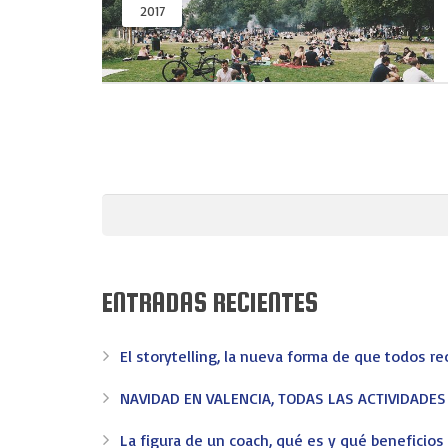
2017
EV-EVENTOS
En EV - Eventos somos expertos en organizar eventos 
confianza en Valencia.
ENTRADAS RECIENTES
Congresos
Convenciones
Incentivos
Meeting
Merchand
El storytelling, la nueva forma de que todos r
CONTACTO
NAVIDAD EN VALENCIA, TODAS LAS ACTIVIDADE
La figura de un coach, qué es y qué beneficio