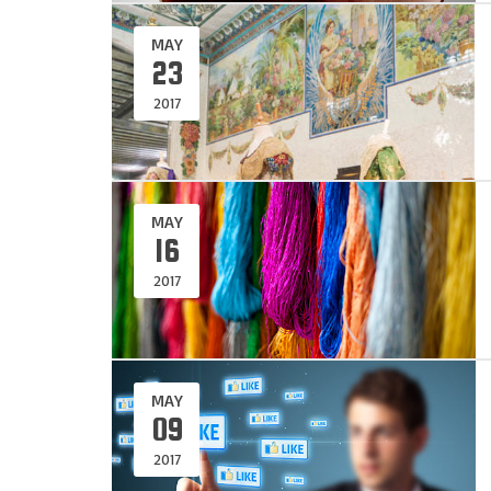
MAY
23
2017
MAY
16
2017
MAY
09
2017