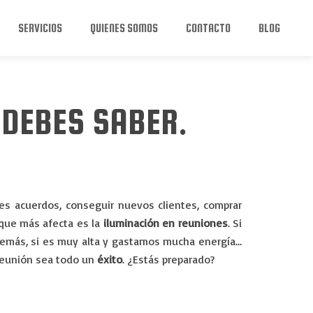
SERVICIOS
QUIENES SOMOS
CONTACTO
BLOG
 DEBES SABER.
des acuerdos, conseguir nuevos clientes, comprar
 que más afecta es la
iluminación en reuniones
. Si
s demás, si es muy alta y gastamos mucha energía…
reunión sea todo un
éxito
. ¿Estás preparado?