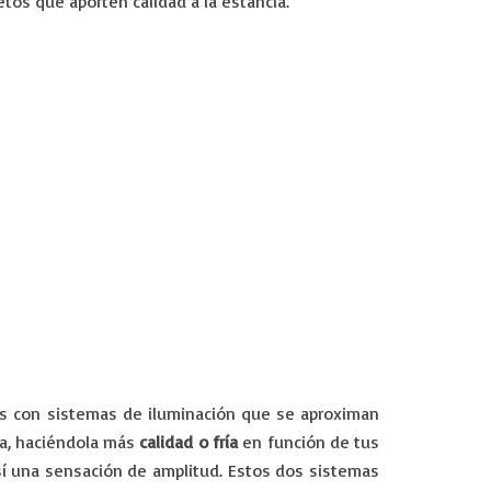
etos que aporten calidad a la estancia.
os con sistemas de iluminación que se aproximan
ra, haciéndola más
calidad o fría
en función de tus
así una sensación de amplitud. Estos dos sistemas