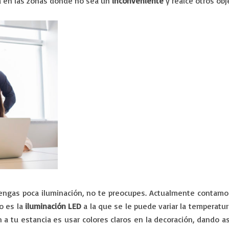
rá en las zonas donde no sea un
inconveniente
y realce otros obj
 tengas poca iluminación, no te preocupes. Actualmente contam
o es la
iluminación LED
a la que se le puede variar la temperatu
n a tu estancia es usar colores claros en la decoración, dando 