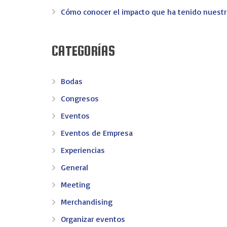
EV-EVENTOS
Cómo conocer el impacto que ha tenido nuest
En EV - Eventos somos expertos en organizar eventos 
CATEGORÍAS
confianza en Valencia.
Congresos
Convenciones
Incentivos
Meeting
Merchand
Bodas
Congresos
CONTACTO
Eventos
AV. REINO DE VALENCIA 69 - 46005 VALENCIA
Eventos de Empresa
Experiencias
info@ev-eventos.com
General
Meeting
Merchandising
© 2016 EV Eventos: Creamos eventos y recuerdos - Pagina c
Organizar eventos