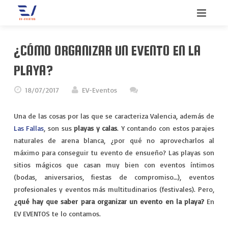
INICIO
¿CÓMO ORGANIZAR UN EVENTO EN LA
BIENVENIDO
PLAYA?
SERVICIOS
18/07/2017
EV-Eventos
QUIENES SOMOS
CONGRESOS
Una de las cosas por las que se caracteriza Valencia, además de
Las Fallas
, son sus
playas y calas
. Y contando con estos parajes
CONTACTO
CONVENCIONES
naturales de arena blanca, ¿por qué no aprovecharlos al
máximo para conseguir tu evento de ensueño? Las playas son
BLOG
INCENTIVOS
sitios mágicos que casan muy bien con eventos íntimos
(bodas, aniversarios, fiestas de compromiso…), eventos
MEETINGS
profesionales y eventos más multitudinarios (festivales). Pero,
¿qué hay que saber para organizar un evento en la playa?
En
MERCHANDISING
EV EVENTOS te lo contamos.