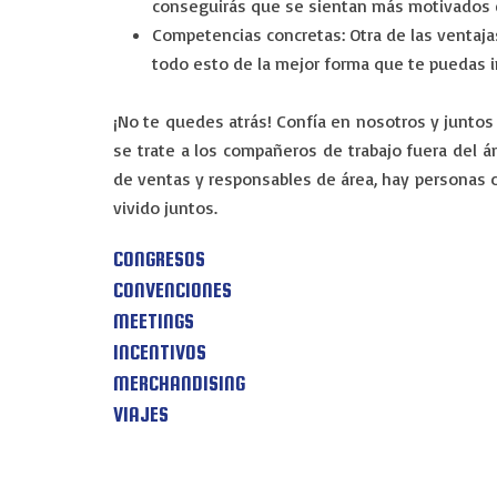
conseguirás que se sientan más motivados e
Competencias concretas
: Otra de las venta
todo esto de la mejor forma que te puedas 
¡No te quedes atrás! Confía en nosotros y junto
se trate a los compañeros de trabajo fuera del á
de ventas y responsables de área, hay personas 
vivido juntos.
CONGRESOS
CONVENCIONES
MEETINGS
INCENTIVOS
EV-EVENTOS
MERCHANDISING
VIAJES
En EV - Eventos somos expertos en organizar eventos 
confianza en Valencia.
Congresos
Convenciones
Incentivos
Meeting
Merchand