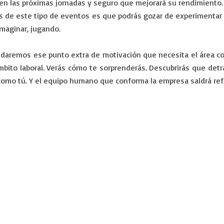
n las próximas jornadas y seguro que mejorará su rendimiento.
jas de este tipo de eventos es que podrás gozar de experimenta
imaginar, jugando.
s daremos ese punto extra de motivación que necesita el área co
mbito laboral. Verás cómo te sorprenderás. Descubrirás que detrá
como tú. Y el equipo humano que conforma la empresa saldrá ref
corporativos, profesionales y particulares de principio a fin. No qu
ising