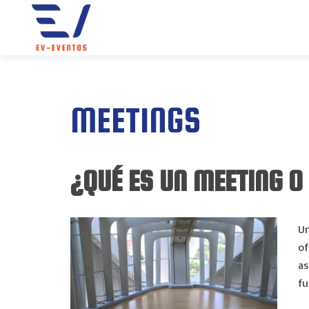
MEETINGS
¿QUÉ ES UN MEETING O
U
of
as
fu