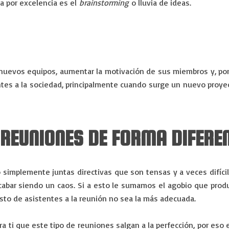
a por excelencia es el
brainstorming
o lluvia de ideas.
r nuevos equipos, aumentar la motivación de sus miembros y, po
entes a la sociedad, principalmente cuando surge un nuevo proye
 REUNIONES DE FORMA DIFERE
o simplemente juntas directivas que son tensas y a veces difíci
cabar siendo un caos. Si a esto le sumamos el agobio que prod
esto de asistentes a la reunión no sea la más adecuada.
a ti que este tipo de reuniones salgan a la perfección, por es