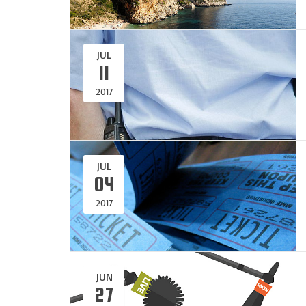
JUL
11
2017
JUL
04
2017
JUN
27