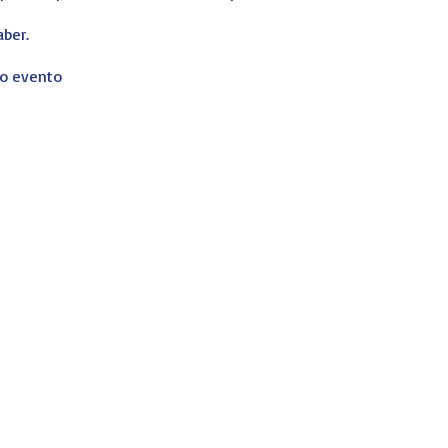
aber.
ro evento
reada por
JER-Imagen