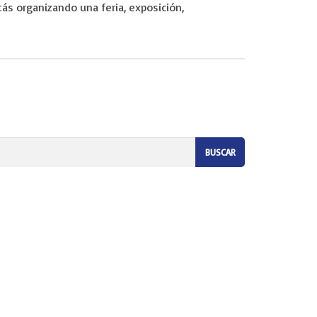
tás organizando una feria, exposición,
eremos que te preocupes por nada. Somos tu empresa de