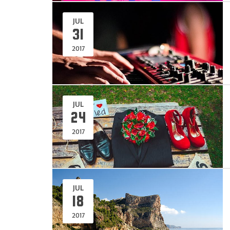
JUL
31
2017
JUL
24
2017
JUL
18
2017