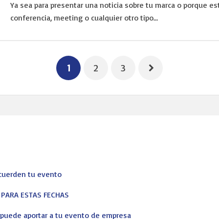
Ya sea para presentar una noticia sobre tu marca o porque es
conferencia, meeting o cualquier otro tipo…
1
2
3
ecuerden tu evento
corporativos, profesionales y particulares de principio a fin. No qu
S PARA ESTAS FECHAS
s puede aportar a tu evento de empresa
ising