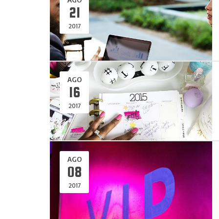
21
2017
AGO
16
2017
AGO
08
2017