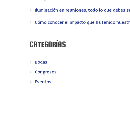
Iluminación en reuniones, todo lo que debes s
CONTACTO
Cómo conocer el impacto que ha tenido nuest
AV. REINO DE VALENCIA 69 - 46005 VALENCIA
CATEGORÍAS
info@ev-eventos.com
Bodas
Congresos
© 2016 EV Eventos: Creamos eventos y recuerdos - Pagina c
Eventos
Eventos de Empresa
Experiencias
General
Meeting