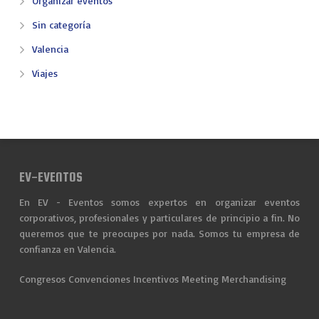
Organizar eventos
Sin categoría
Valencia
Viajes
EV-EVENTOS
En EV - Eventos somos expertos en organizar eventos
corporativos, profesionales y particulares de principio a fin. No
queremos que te preocupes por nada. Somos tu empresa de
confianza en Valencia.
Congresos
Convenciones
Incentivos
Meeting
Merchandising