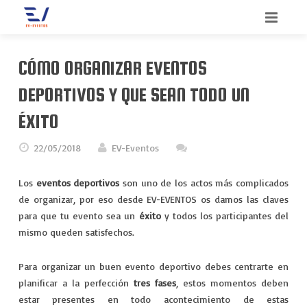
INICIO
CÓMO ORGANIZAR EVENTOS
BIENVENIDO
DEPORTIVOS Y QUE SEAN TODO UN
SERVICIOS
ÉXITO
QUIENES SOMOS
CONGRESOS
22/05/2018
EV-Eventos
CONTACTO
CONVENCIONES
Los
eventos deportivos
son uno de los actos más complicados
de organizar, por eso desde EV-EVENTOS os damos las claves
BLOG
INCENTIVOS
para que tu evento sea un
éxito
y todos los participantes del
mismo queden satisfechos.
MEETINGS
Para organizar un buen evento deportivo debes centrarte en
MERCHANDISING
planificar a la perfección
tres fases
, estos momentos deben
estar presentes en todo acontecimiento de estas