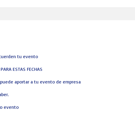
ecuerden tu evento
S PARA ESTAS FECHAS
s puede aportar a tu evento de empresa
aber.
ro evento
corporativos, profesionales y particulares de principio a fin. No qu
ising