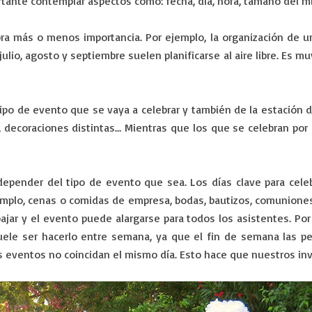
tante contemplar aspectos como: fecha, día, hora, tamaño del mi
a más o menos importancia. Por ejemplo, la organización de un
ulio, agosto y septiembre suelen planificarse al aire libre. Es m
ipo de evento que se vaya a celebrar y también de la estación 
 decoraciones distintas… Mientras que los que se celebran por e
epender del tipo de evento que sea. Los días clave para celeb
emplo, cenas o comidas de empresa, bodas, bautizos, comuniones
ajar y el evento puede alargarse para todos los asistentes. Por
uele ser hacerlo entre semana, ya que el fin de semana las pe
eventos no coincidan el mismo día. Esto hace que nuestros invi