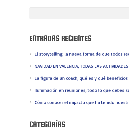
ENTRADAS RECIENTES
El storytelling, la nueva forma de que todos r
NAVIDAD EN VALENCIA, TODAS LAS ACTIVIDADE
La figura de un coach, qué es y qué beneficio
EV-EVENTOS
Iluminación en reuniones, todo lo que debes s
Cómo conocer el impacto que ha tenido nuest
En EV - Eventos somos expertos en organizar eventos 
confianza en Valencia.
Congresos
Convenciones
Incentivos
Meeting
Merchand
CATEGORÍAS