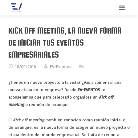
INICIO
KICK OFF MEETING, LA NUEVA FORMA
BIENVENIDO
DE INICIAR TUS EVENTOS
SERVICIOS
EMPRESARIALES
QUIENES SOMOS
CONGRESOS
16/04/2018
EV-Eventos
CONTACTO
CONVENCIONES
¿Tienes un nuevo proyecto a la vista? ¿Vas a comenzar una
nueva etapa en tu empresa? Desde
EV-EVENTOS
te
BLOG
INCENTIVOS
aconsejamos que para celebrarlo organices un
Kick off
meeting
o reunión de arranque.
MEETINGS
El
Kick off meeting
, también conocido como reunión inicial o
MERCHANDISING
de arranque, es la nueva forma de acoger un nuevo proyecto o
etapa dentro del mundo empresarial. Se trata de reunir a