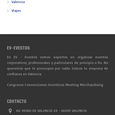
Valencia
Viajes
EV-EVENTOS
En EV - Eventos somos expertos en organizar eventos
corporativos, profesionales y particulares de principio a fin. No
queremos que te preocupes por nada. Somos tu empresa de
confianza en Valencia.
Congresos
Convenciones
Incentivos
Meeting
Merchandising
CONTACTO
AV. REINO DE VALENCIA 69 - 46005 VALENCIA