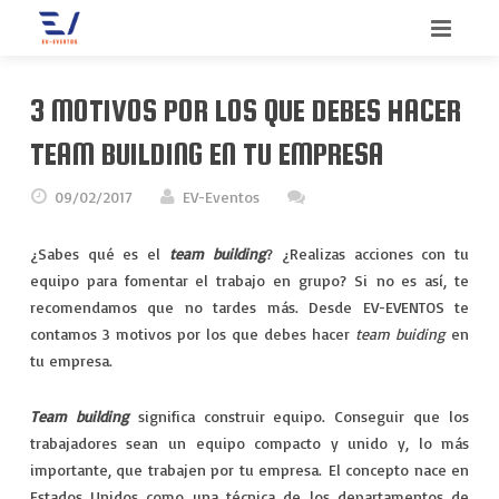
INICIO
3 MOTIVOS POR LOS QUE DEBES HACER
BIENVENIDO
TEAM BUILDING EN TU EMPRESA
SERVICIOS
09/02/2017
EV-Eventos
QUIENES SOMOS
CONGRESOS
¿Sabes qué es el
team building
? ¿Realizas acciones con tu
equipo para fomentar el trabajo en grupo? Si no es así, te
CONTACTO
CONVENCIONES
recomendamos que no tardes más. Desde EV-EVENTOS te
contamos 3 motivos por los que debes hacer
team buiding
en
BLOG
INCENTIVOS
tu empresa.
MEETINGS
Team building
significa construir equipo. Conseguir que los
trabajadores sean un equipo compacto y unido y, lo más
MERCHANDISING
importante, que trabajen por tu empresa. El concepto nace en
Estados Unidos como una técnica de los departamentos de