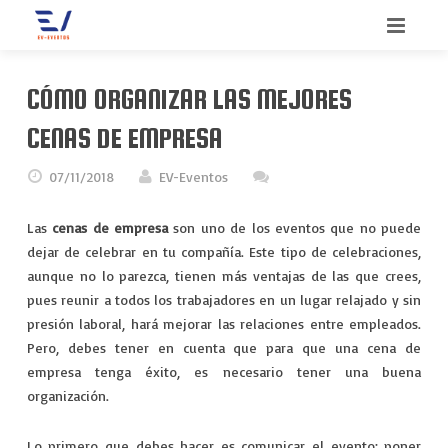
INICIO
CÓMO ORGANIZAR LAS MEJORES
BIENVENIDO
CENAS DE EMPRESA
SERVICIOS
07/11/2018
EV-Eventos
QUIENES SOMOS
CONGRESOS
Las
cenas de empresa
son uno de los eventos que no puede
dejar de celebrar en tu compañía. Este tipo de celebraciones,
CONTACTO
CONVENCIONES
aunque no lo parezca, tienen más ventajas de las que crees,
pues reunir a todos los trabajadores en un lugar relajado y sin
BLOG
INCENTIVOS
presión laboral, hará mejorar las relaciones entre empleados.
Pero, debes tener en cuenta que para que una cena de
MEETINGS
empresa tenga éxito, es necesario tener una buena
organización.
MERCHANDISING
Lo primero que debes hacer es comunicar el evento; poner