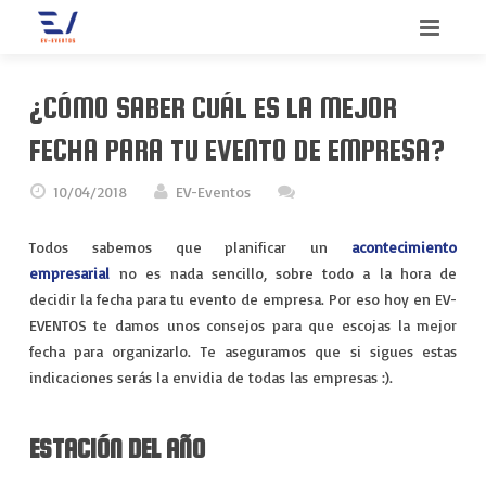
INICIO
¿CÓMO SABER CUÁL ES LA MEJOR
BIENVENIDO
FECHA PARA TU EVENTO DE EMPRESA?
SERVICIOS
10/04/2018
EV-Eventos
QUIENES SOMOS
CONGRESOS
Todos sabemos que planificar un
acontecimiento
empresarial
no es nada sencillo, sobre todo a la hora de
CONTACTO
CONVENCIONES
decidir la fecha para tu evento de empresa. Por eso hoy en EV-
EVENTOS te damos unos consejos para que escojas la mejor
BLOG
INCENTIVOS
fecha para organizarlo. Te aseguramos que si sigues estas
indicaciones serás la envidia de todas las empresas :).
MEETINGS
MERCHANDISING
ESTACIÓN DEL AÑO