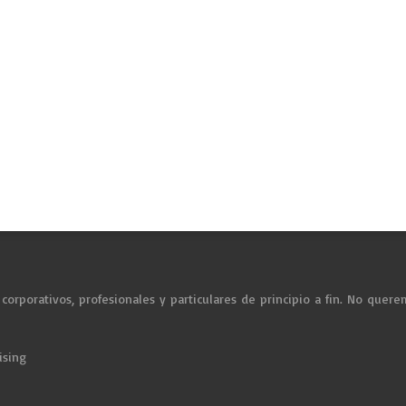
corporativos, profesionales y particulares de principio a fin. No qu
ising