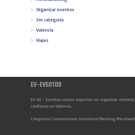
Organizar eventos
Sin categoría
Valencia
Viajes
EV-EVENTOS
En EV - Eventos somos expertos en organizar eventos 
confianza en Valencia.
Congresos
Convenciones
Incentivos
Meeting
Merchand