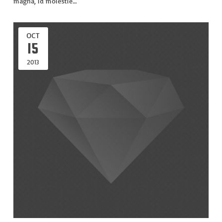
magna, id molestie…
OCT
15
2013