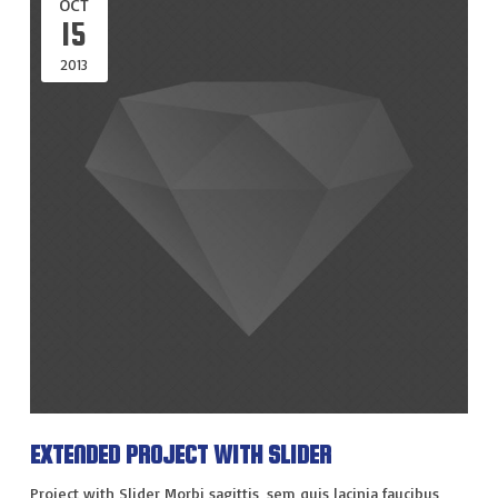
OCT
15
2013
EXTENDED PROJECT WITH SLIDER
Project with Slider Morbi sagittis, sem quis lacinia faucibus,