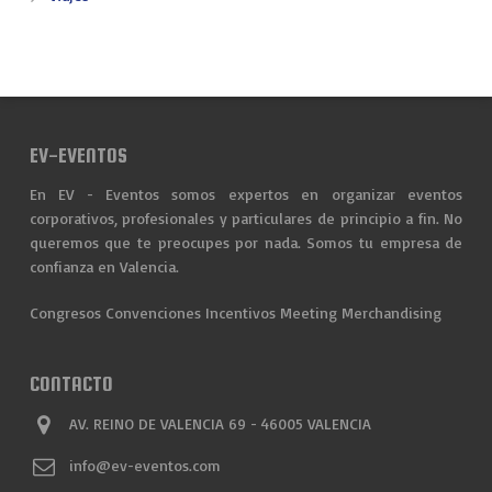
EV-EVENTOS
En EV - Eventos somos expertos en organizar eventos
corporativos, profesionales y particulares de principio a fin. No
queremos que te preocupes por nada. Somos tu empresa de
confianza en Valencia.
Congresos
Convenciones
Incentivos
Meeting
Merchandising
CONTACTO
AV. REINO DE VALENCIA 69 - 46005 VALENCIA
info@ev-eventos.com