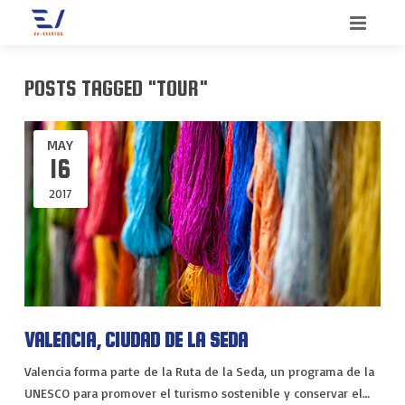
INICIO
POSTS TAGGED "TOUR"
BIENVENIDO
MAY
SERVICIOS
16
2017
QUIENES SOMOS
CONGRESOS
CONTACTO
CONVENCIONES
BLOG
INCENTIVOS
MEETINGS
VALENCIA, CIUDAD DE LA SEDA
MERCHANDISING
Valencia forma parte de la Ruta de la Seda, un programa de la
UNESCO para promover el turismo sostenible y conservar el…