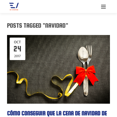
INICIO
POSTS TAGGED "NAVIDAD"
BIENVENIDO
OCT
SERVICIOS
24
2017
QUIENES SOMOS
CONGRESOS
CONTACTO
CONVENCIONES
BLOG
INCENTIVOS
MEETINGS
MERCHANDISING
CÓMO CONSEGUIR QUE LA CENA DE NAVIDAD DE