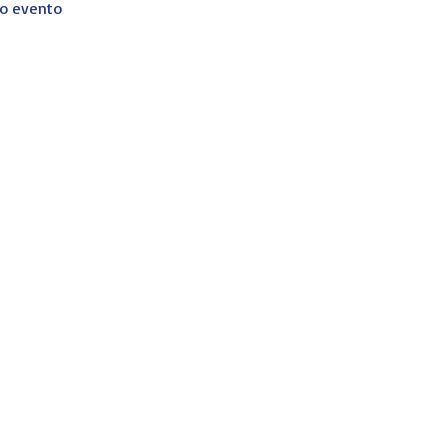
ro evento
corporativos, profesionales y particulares de principio a fin. No qu
ising