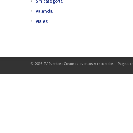
Sin categoría
CONTACTO
Valencia
AV. REINO DE VALENCIA 69 - 46005 VALENCIA
Viajes
info@ev-eventos.com
© 2016 EV Eventos: Creamos eventos y recuerdos - Pagina c