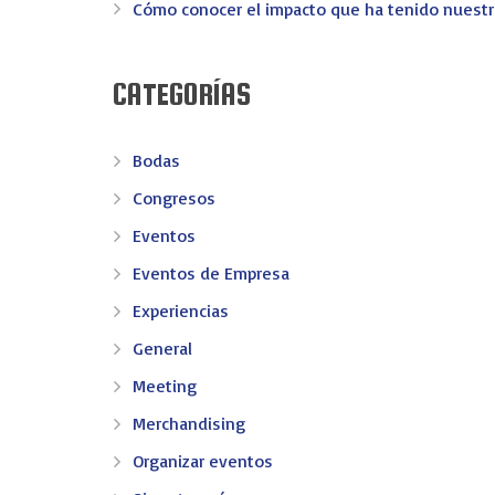
Cómo conocer el impacto que ha tenido nuest
CATEGORÍAS
Bodas
Congresos
Eventos
Eventos de Empresa
EV-EVENTOS
Experiencias
General
En EV - Eventos somos expertos en organizar eventos 
Meeting
confianza en Valencia.
Merchandising
Congresos
Convenciones
Incentivos
Meeting
Merchand
Organizar eventos