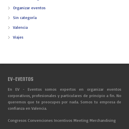
Organizar eventos
Sin categoría
Valencia
Viajes
EV-EVENTOS
En EV - Eventos somos expertos en organizar eventos
corporativos, profesionales y particulares de principio a fin. No
queremos que te preocupes por nada. Somos tu empresa de
confianza en Valencia.
Congresos
Convenciones
Incentivos
Meeting
Merchandising