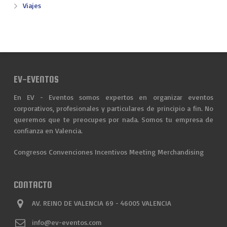
Viajes
EV-EVENTOS
En EV - Eventos somos expertos en organizar eventos
corporativos, profesionales y particulares de principio a fin. No
queremos que te preocupes por nada. Somos tu empresa de
confianza en Valencia.
Congresos
Convenciones
Incentivos
Meeting
Merchandising
CONTACTO
AV. REINO DE VALENCIA 69 - 46005 VALENCIA
info@ev-eventos.com