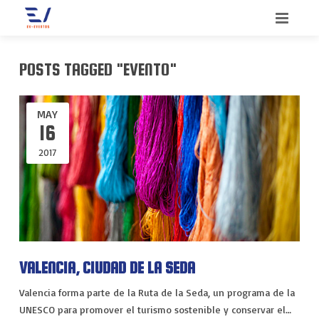
INICIO
POSTS TAGGED "EVENTO"
BIENVENIDO
MAY
SERVICIOS
16
2017
QUIENES SOMOS
CONGRESOS
CONTACTO
CONVENCIONES
BLOG
INCENTIVOS
MEETINGS
VALENCIA, CIUDAD DE LA SEDA
MERCHANDISING
Valencia forma parte de la Ruta de la Seda, un programa de la
UNESCO para promover el turismo sostenible y conservar el…