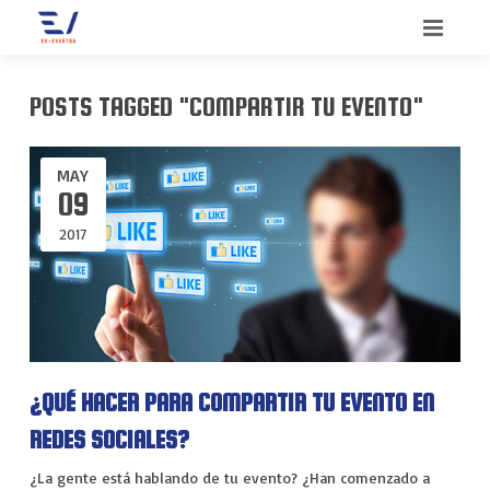
INICIO
POSTS TAGGED "COMPARTIR TU EVENTO"
BIENVENIDO
MAY
SERVICIOS
09
2017
QUIENES SOMOS
CONGRESOS
CONTACTO
CONVENCIONES
BLOG
INCENTIVOS
MEETINGS
¿QUÉ HACER PARA COMPARTIR TU EVENTO EN
REDES SOCIALES?
MERCHANDISING
¿La gente está hablando de tu evento? ¿Han comenzado a