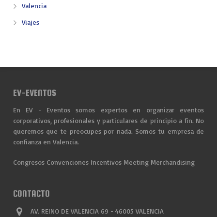
Valencia
Viajes
EV-EVENTOS
En EV - Eventos somos expertos en organizar eventos
corporativos, profesionales y particulares de principio a fin. No
queremos que te preocupes por nada. Somos tu empresa de
confianza en Valencia.
Congresos
Convenciones
Incentivos
Meeting
Merchandising
CONTACTO
AV. REINO DE VALENCIA 69 - 46005 VALENCIA