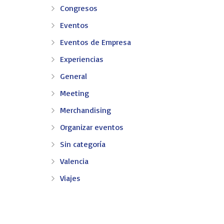
Congresos
Eventos
Eventos de Empresa
Experiencias
General
Meeting
Merchandising
Organizar eventos
EV-EVENTOS
Sin categoría
Valencia
En EV - Eventos somos expertos en organizar eventos 
confianza en Valencia.
Viajes
Congresos
Convenciones
Incentivos
Meeting
Merchand