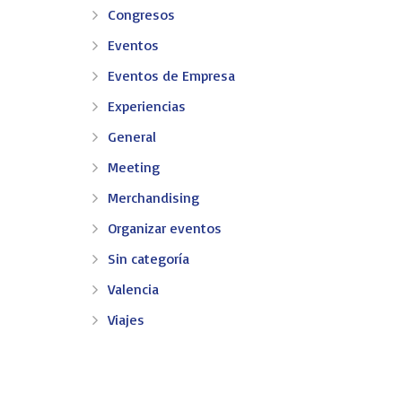
Congresos
Eventos
Eventos de Empresa
Experiencias
General
Meeting
Merchandising
Organizar eventos
EV-EVENTOS
Sin categoría
Valencia
En EV - Eventos somos expertos en organizar eventos 
confianza en Valencia.
Viajes
Congresos
Convenciones
Incentivos
Meeting
Merchand