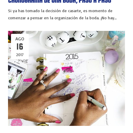
CRONOGRAMA DE UNA BODA, PASO A PASO
VIAJES
Si ya has tomado la decisión de casarte, es momento de
EXPERIENCIAS
comenzar a pensar en la organización de la boda. ¡No hay…
AGO
16
2017