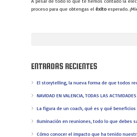
A pesar de todo lo que te hemos contado la elec
proceso para que obtengas el
éxito
esperado. ¡Mi
ENTRADAS RECIENTES
El storytelling, la nueva forma de que todos r
NAVIDAD EN VALENCIA, TODAS LAS ACTIVIDADE
EV-EVENTOS
La figura de un coach, qué es y qué beneficio
En EV - Eventos somos expertos en organizar eventos 
Iluminación en reuniones, todo lo que debes s
confianza en Valencia.
Cómo conocer el impacto que ha tenido nuest