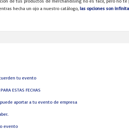
ción de tus productos de merchandising no es fácil, pero no t
entras hecha un ojo a nuestro catálogo,
las opciones son infinit
ecuerden tu evento
S PARA ESTAS FECHAS
s puede aportar a tu evento de empresa
corporativos, profesionales y particulares de principio a fin. No qu
aber.
ro evento