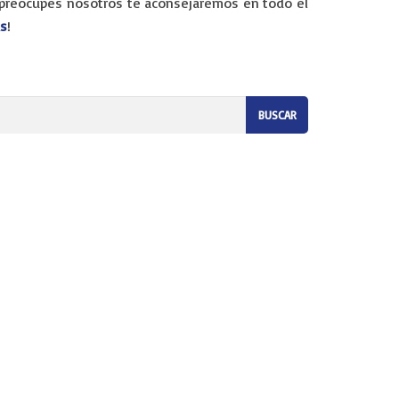
e preocupes nosotros te aconsejaremos en todo el
as
!
eremos que te preocupes por nada. Somos tu empresa de