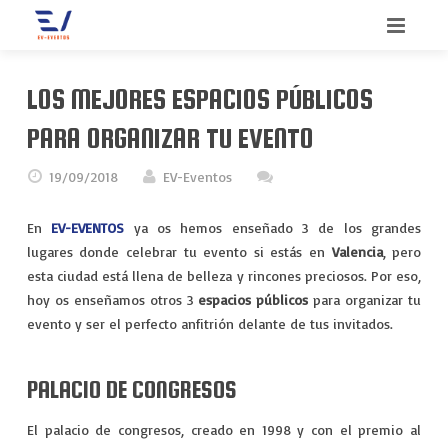
INICIO
LOS MEJORES ESPACIOS PÚBLICOS
BIENVENIDO
PARA ORGANIZAR TU EVENTO
SERVICIOS
19/09/2018
EV-Eventos
QUIENES SOMOS
CONGRESOS
En
EV-EVENTOS
ya os hemos enseñado 3 de los grandes
lugares donde celebrar tu evento si estás en
Valencia
, pero
CONTACTO
CONVENCIONES
esta ciudad está llena de belleza y rincones preciosos. Por eso,
hoy os enseñamos otros 3
espacios públicos
para organizar tu
BLOG
INCENTIVOS
evento y ser el perfecto anfitrión delante de tus invitados.
MEETINGS
PALACIO DE CONGRESOS
MERCHANDISING
El palacio de congresos, creado en 1998 y con el premio al