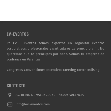
EV-EVENTOS
En EV - Eventos somos expertos en organizar eventos
corporativos, profesionales y particulares de principio a fin. No
queremos que te preocupes por nada. Somos tu empresa de
confianza en Valencia.
Congresos
Convenciones
Incentivos
Meeting
Merchandising
CONTACTO
AV. REINO DE VALENCIA 69 - 46005 VALENCIA
info@ev-eventos.com