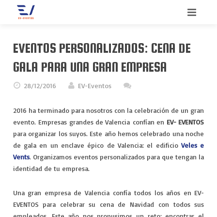
INICIO
EVENTOS PERSONALIZADOS: CENA DE
BIENVENIDO
GALA PARA UNA GRAN EMPRESA
SERVICIOS
28/12/2016
EV-Eventos
QUIENES SOMOS
CONGRESOS
2016 ha terminado para nosotros con la celebración de un gran
evento. Empresas grandes de Valencia confían en
EV- EVENTOS
CONTACTO
CONVENCIONES
para organizar los suyos. Este año hemos celebrado una noche
de gala en un enclave épico de Valencia: el edificio
Veles e
BLOG
INCENTIVOS
Vents
. Organizamos eventos personalizados para que tengan la
identidad de tu empresa.
MEETINGS
Una gran empresa de Valencia confía todos los años en EV-
MERCHANDISING
EVENTOS para celebrar su cena de Navidad con todos sus
empleados. Este año nos propusimos un reto: encontrar el