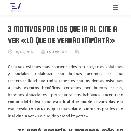
INICIO
3 MOTIVOS POR LOS QUE IR AL CINE A
BIENVENIDO
VER «LO QUE DE VERDAD IMPORTA»
SERVICIOS
16/02/2017
EV-Eventos
QUIENES SOMOS
CONGRESOS
Cada vez estamos más concienciados con proyectos solidarios
y sociales. Colaborar con buenas acciones es una
CONTACTO
CONVENCIONES
responsabilidad que todos tenemos con los demás. Asistimos
a más
eventos benéficos
, corremos por buenas causas,
BLOG
INCENTIVOS
hacemos donaciones… pero nunca nos habíamos encontrado
con una iniciativa como esta:
ir al cine puede salvar vidas
. Por
MEETINGS
eso, desde EV-EVENTOS queremos darte 3 motivos por los que
ir al cine a ver «Lo que de verdad importa».
MERCHANDISING