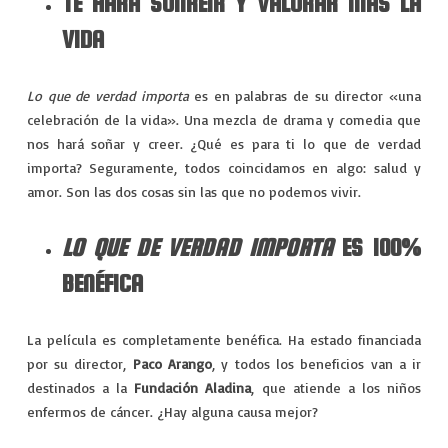
TE HARÁ SONREÍR Y VALORAR MÁS LA
VIAJES
VIDA
EXPERIENCIAS
Lo que de verdad importa
es en palabras de su director «una
celebración de la vida». Una mezcla de drama y comedia que
nos hará soñar y creer. ¿Qué es para ti lo que de verdad
importa? Seguramente, todos coincidamos en algo: salud y
amor. Son las dos cosas sin las que no podemos vivir.
LO QUE DE VERDAD IMPORTA
ES 100%
BENÉFICA
La película es completamente benéfica. Ha estado financiada
por su director,
Paco Arango
, y todos los beneficios van a ir
destinados a la
Fundación Aladina
, que atiende a los niños
enfermos de cáncer. ¿Hay alguna causa mejor?