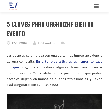
INICIO
5 CLAVES PARA ORGANIZAR BIEN UN
BIENVENIDO
EVENTO
SERVICIOS
17/11/2016
EV-Eventos
QUIENES SOMOS
CONGRESOS
Los eventos de empresa son una parte muy importante dentro
de una compañía.
En anteriores artículos os hemos contado
CONTACTO
CONVENCIONES
por qué
. Hoy, queremos daros algunas claves para organizar
bien un evento. Ya os adelantamos que lo mejor que podéis
BLOG
INCENTIVOS
hacer es dejarlo en manos de buenos profesionales. ¡El éxito
está asegurado con EV – EVENTOS!
MEETINGS
MERCHANDISING